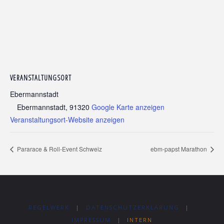
VERANSTALTUNGSORT
Ebermannstadt
Ebermannstadt
,
91320
Google Karte anzeigen
Veranstaltungsort-Website anzeigen
Pararace & Roll-Event Schweiz
ebm-papst Marathon
REGELWERK
|
DATENSCHUTZERKLÄRUNG
|
IMPRESSUM
|
INTERN