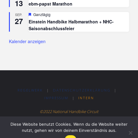
13
ebm-papst Marathon
Hervorgehoben
Ganztägig
SEP.
27
Einstein Handbike Halbmarathon + NHC-
Saisonabschlussfeier
Kalender anzeigen
REGELWERK
|
DATENSCHUTZERKLÄRUNG
|
IMPRESSUM
|
INTERN
©2022 National Handbike Circuit
Diese Website benutzt Cookies. Wenn du die Website weiter
Präsentiert von
Fluida
&
WordPress.
nutzt, gehen wir von deinem Einverständnis aus.