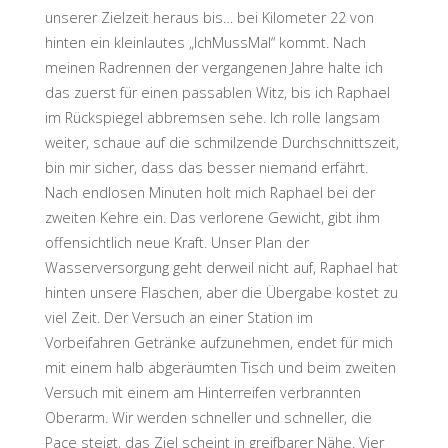
unserer Zielzeit heraus bis… bei Kilometer 22 von
hinten ein kleinlautes „IchMussMal“ kommt. Nach
meinen Radrennen der vergangenen Jahre halte ich
das zuerst für einen passablen Witz, bis ich Raphael
im Rückspiegel abbremsen sehe. Ich rolle langsam
weiter, schaue auf die schmilzende Durchschnittszeit,
bin mir sicher, dass das besser niemand erfährt.
Nach endlosen Minuten holt mich Raphael bei der
zweiten Kehre ein. Das verlorene Gewicht, gibt ihm
offensichtlich neue Kraft. Unser Plan der
Wasserversorgung geht derweil nicht auf, Raphael hat
hinten unsere Flaschen, aber die Übergabe kostet zu
viel Zeit. Der Versuch an einer Station im
Vorbeifahren Getränke aufzunehmen, endet für mich
mit einem halb abgeräumten Tisch und beim zweiten
Versuch mit einem am Hinterreifen verbrannten
Oberarm. Wir werden schneller und schneller, die
Pace steigt, das Ziel scheint in greifbarer Nähe. Vier