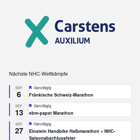
Nächste NHC-Wettkämpfe
Hervorgehoben
Ganztägig
SEP.
6
Fränkische Schweiz-Marathon
Hervorgehoben
Ganztägig
SEP.
13
ebm-papst Marathon
Hervorgehoben
Ganztägig
SEP.
27
Einstein Handbike Halbmarathon + NHC-
Saisonabschlussfeier