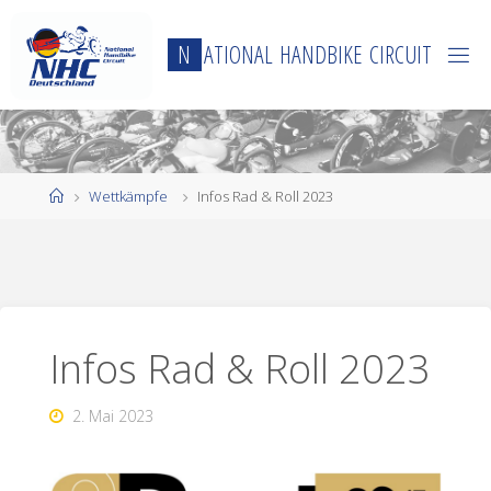
Zum
Inhalt
N
A
T
I
O
N
A
L
H
A
N
D
B
I
K
E
C
I
R
C
U
I
T
springen
Start
Wettkämpfe
Infos Rad & Roll 2023
Infos Rad & Roll 2023
2. Mai 2023