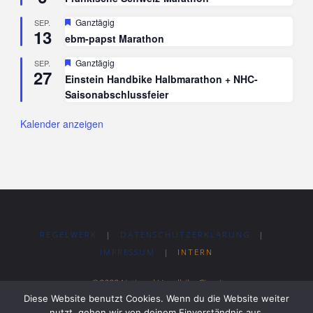
Hervorgehoben
Ganztägig
SEP.
13
ebm-papst Marathon
Hervorgehoben
Ganztägig
SEP.
27
Einstein Handbike Halbmarathon + NHC-
Saisonabschlussfeier
Kalender anzeigen
REGELWERK
|
DATENSCHUTZERKLÄRUNG
|
IMPRESSUM
|
INTERN
©2022 National Handbike Circuit
Diese Website benutzt Cookies. Wenn du die Website weiter
nutzt, gehen wir von deinem Einverständnis aus.