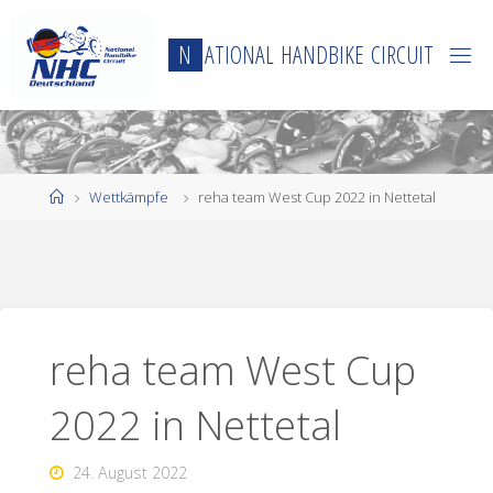
Zum
Inhalt
N
A
T
I
O
N
A
L
H
A
N
D
B
I
K
E
C
I
R
C
U
I
T
springen
Start
Wettkämpfe
reha team West Cup 2022 in Nettetal
reha team West Cup
2022 in Nettetal
24. August 2022