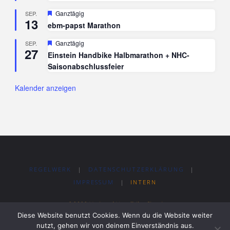
Hervorgehoben
Ganztägig
SEP.
13
ebm-papst Marathon
Hervorgehoben
Ganztägig
SEP.
27
Einstein Handbike Halbmarathon + NHC-
Saisonabschlussfeier
Kalender anzeigen
REGELWERK
|
DATENSCHUTZERKLÄRUNG
|
IMPRESSUM
|
INTERN
©2022 National Handbike Circuit
Diese Website benutzt Cookies. Wenn du die Website weiter
nutzt, gehen wir von deinem Einverständnis aus.