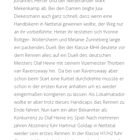
Johannes Herter und der Niederländer Mark
Mekenkamp ab. Bei den Damen zeigte Juia
Diekesmann auch ganz schnell, dass wenn eine
Handbikerin in Nettetal gewinnen wollte, der Weg nur
an ihr vorbeiführte. Hinter ihr leisteten sich Yvonne
Rottger- Wollersheim und Melanie Zunneberg lange
ein packendes Duell. Bei der Klasse MH4 deutete vor
dem Rennen alles auf ein Duell des deutschen
Meisters Olaf Heine mit seinem Vizemeister Thorben
van Ravenswaay hin. Da bei van Ravenswaay aber
schon beim Start eine Kurbel durchdrehte musste er
schon in der ersten Kurve anhalten um es wieder
einigermaßen korrigieren zu lassen. Als Lokalmatador
wollte er aber trotz dieses Handicaps das Rennen zu
Ende fahren. Nun kam ein alter Bekannter als
Konkurrenz zu Olaf Heine ins Spiel. Nach mehreren
Jahren Abstinenz fuhr Hartmut Goldap in Nettetal
wieder sein erstes Rennen. In der Klasse H1/H2 fuhr