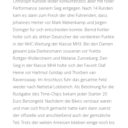
Christoph Künstle leider konkurrenzlos aber mit toller
Performance seinem Sieg entgegen. Nach 14 Runden
kam es dann zum Finish der drei Führenden, dass
Johannes Herter vor Mark Mekenkamp und Jürgen
Döringer für sich entscheiden konnte. Bernd Kohler
holte sich als dritter Deutscher die verdienten Punkte
in der NHC-Wertung der Klasse MH3. Bei den Damen
gewann Julia Dierkesmann souverän vor Yvette
Rottger-Wollersheim und Melanie Zunneberg. Den
Sieg in der Klasse MH4 holte sich der Favorit Olaf
Heine vor Hartmut Goldap und Thorben van
Ravenswaay. Im Anschluss fuhr das gesamte Feld
wieder nach Nettetal Lobberich. Als Belohnung für die
Rückgabe des Time-Chips bekam jeder Starter 20
Euro Benzingeld. Nachdem die Bikes verstaut waren
und man sich frisch gemacht hatte kam dann zuerst
der offizielle und anschließend auch der gemütliche
Teil. Trotz der weiten Anreisen blieben einige noch bis